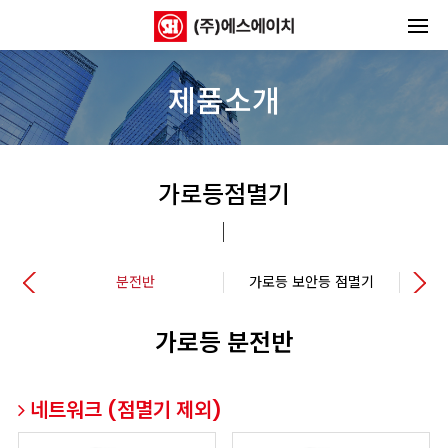
제품소개
가로등점멸기
트
분전반
가로등 보안등 점멸기
가로등 분전반
네트워크 (점멸기 제외)